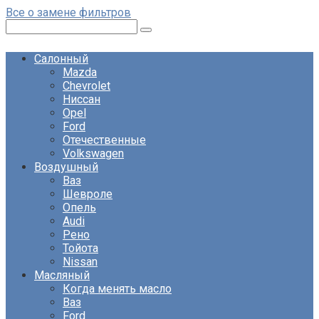
Перейти
Все о замене фильтров
к
Поиск:
контенту
Салонный
Mazda
Chevrolet
Ниссан
Opel
Ford
Отечественные
Volkswagen
Воздушный
Ваз
Шевроле
Опель
Audi
Рено
Тойота
Nissan
Масляный
Когда менять масло
Ваз
Ford