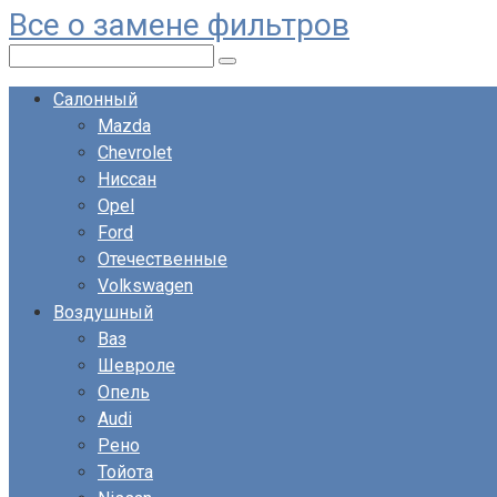
Все о замене фильтров
Перейти
к
Поиск:
контенту
Салонный
Mazda
Chevrolet
Ниссан
Opel
Ford
Отечественные
Volkswagen
Воздушный
Ваз
Шевроле
Опель
Audi
Рено
Тойота