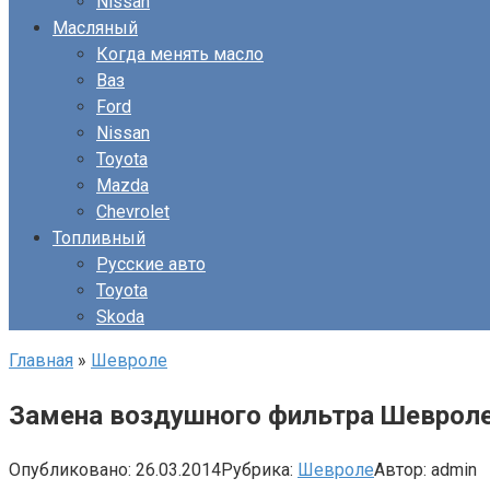
Nissan
Масляный
Когда менять масло
Ваз
Ford
Nissan
Toyota
Mazda
Chevrolet
Топливный
Русские авто
Toyota
Skoda
Главная
»
Шевроле
Замена воздушного фильтра Шеврол
Опубликовано:
26.03.2014
Рубрика:
Шевроле
Автор:
admin